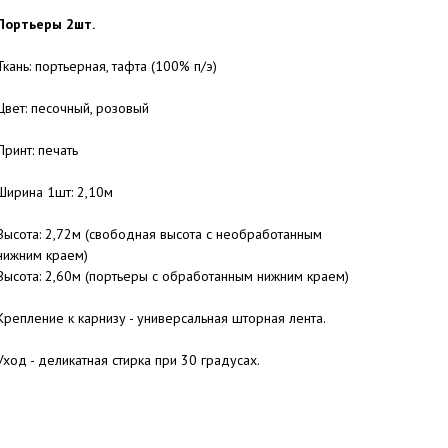
Портьеры 2шт.
Ткань: портьерная, тафта (100% п/э)
Цвет: песочный, розовый
Принт: печать
Ширина 1шт: 2,10м
Высота: 2,72м (свободная высота с необработанным
нижним краем)
Высота: 2,60м (портьеры с обработанным нижним краем)
Крепление к карнизу - универсальная шторная лента.
Уход - деликатная стирка при 30 градусах.